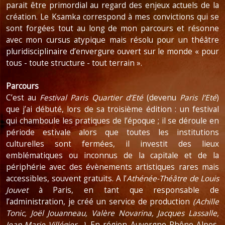
parait être primordial au regard des enjeux actuels de la
création. Le Ksamka correspond à mes convictions qui se
sont forgées tout au long de mon parcours et résonne
avec mon cursus atypique mais résolu pour un théâtre
pluridisciplinaire d’envergure ouvert sur le monde « pour
tous - toute structure - tout terrain ».
Parcours
C’est au
Festival Paris Quartier d’Eté
(devenu
Paris l’Eté
)
que j’ai débuté, lors de sa troisième édition : un festival
qui chamboule les pratiques de l’époque ; il se déroule en
période estivale alors que toutes les institutions
culturelles sont fermées, il investit des lieux
emblématiques ou inconnus de la capitale et de la
périphérie avec des évènements artistiques rares mais
accessibles, souvent gratuits. A l’
Athénée-Théâtre de Louis
Jouvet
à Paris, en tant que responsable de
l’administration, je créé un service de production
(Achille
Tonic, Joël Jouanneau, Valère Novarina, Jacques Lassalle,
Jean-Marie Villégier…)
. En région Auvergne-Rhône-Alpes,