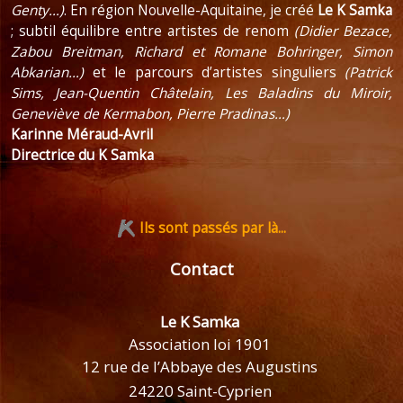
Genty…)
. En région Nouvelle-Aquitaine, je créé
Le K Samka
; subtil équilibre entre artistes de renom
(Didier Bezace,
Zabou Breitman, Richard et Romane Bohringer, Simon
Abkarian…)
et le parcours d’artistes singuliers
(Patrick
Sims, Jean-Quentin Châtelain, Les Baladins du Miroir,
Geneviève de Kermabon, Pierre Pradinas…)
Karinne Méraud-Avril
Directrice du K Samka
Ils sont passés par là...
Contact
Le K Samka
Association loi 1901
12 rue de l’Abbaye des Augustins
24220 Saint-Cyprien