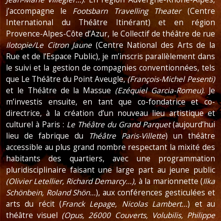
j’accompagne le
Footsbarn Travelling Theater
(Centre
International du Théâtre Itinérant) et en région
Provence-Alpes-Côte d’Azur, le Collectif de théâtre de rue
Ilotopie/Le Citron Jaune
(Centre National des Arts de la
Rue et de l’Espace Public), je m’inscris parallèlement dans
le suivi et la gestion de compagnies conventionnées, tels
que Le Théâtre du Point Aveugle,
(François-Michel Pesenti)
et le Théâtre de la Massue
(Ezéquiel Garcia-Romeu)
. Je
m’investis ensuite, en tant que co-fondatrice et co-
directrice, à la création d’un nouveau lieu artistique et
culturel à Paris :
Le Théâtre du Grand Parquet
(aujourd’hui
lieu de fabrique du
Théâtre Paris-Villette
) un théâtre
accessible au plus grand nombre respectant la mixité des
habitants des quartiers, avec une programmation
pluridisciplinaire faisant une large part au jeune public
(Olivier Letellier, Richard Demarcy…)
, à la marionnette (
Ilka
Schönbein, Roland Shön…
), aux conférences gesticulées et
arts du récit (
Franck Lepage, Nicolas Lambert…
) et au
théâtre visuel
(Opus, 26000 Couverts, Volubilis, Philippe