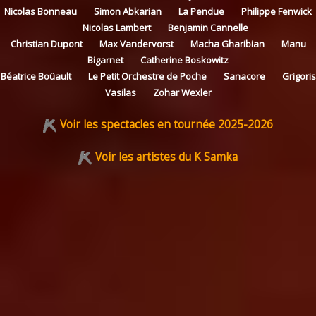
Nicolas Bonneau
Simon Abkarian
La Pendue
Philippe Fenwick
Nicolas Lambert
Benjamin Cannelle
Christian Dupont
Max Vandervorst
Macha Gharibian
Manu
Bigarnet
Catherine Boskowitz
Béatrice Boüault
Le Petit Orchestre de Poche
Sanacore
Grigoris
Vasilas
Zohar Wexler
Voir les spectacles en tournée 2025-2026
Voir les artistes du K Samka