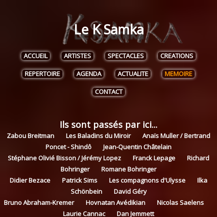
Le K Samka
ACCUEIL
ARTISTES
SPECTACLES
CREATIONS
REPERTOIRE
AGENDA
ACTUALITE
MEMOIRE
CONTACT
Ils sont passés par ici...
Zabou Breitman
Les Baladins du Miroir
Anaïs Muller / Bertrand
Poncet - Shindô
Jean-Quentin Châtelain
Stéphane Olivié Bisson / Jérémy Lopez
Franck Lepage
Richard
Bohringer
Romane Bohringer
Didier Bezace
Patrick Sims
Les compagnons d'Ulysse
Ilka
Schönbein
David Géry
Bruno Abraham-Kremer
Hovnatan Avédikian
Nicolas Saelens
Laurie Cannac
Dan Jemmett